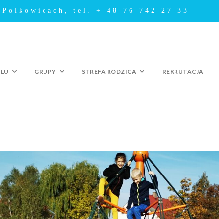
 Polkowicach, tel. + 48 76 742 27 33
OLU
GRUPY
STREFA RODZICA
REKRUTACJA