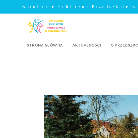
Katolickie Publiczne Przedszkole w
STRONA GŁÓWNA
AKTUALNOŚCI
O PRZEDSZK
ZABAWY „ANIOŁKÓW” W PARKU