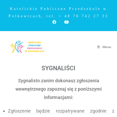
Katolickie Publiczne Przedszkole w
Polkowicach, tel. + 48 76 742 27 33
Menu
SYGNALIŚCI
Sygnalisto z
anim dokonasz zgłoszenia
wewnętrznego zapoznaj się z poniższymi
informacjami:
Zgłoszenie będzie rozpatrywane zgodnie z