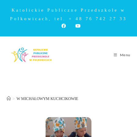
Katolickie Publiczne Przedszkole w
Polkowicach, tel. + 48 76 742 27 33
Menu
W MICHAŁOWYM KUCHCIKOWIE
>
W MICHAŁOWYM KUCHCIKOWIE