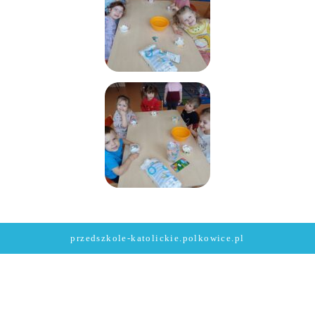
przedszkole-katolickie.polkowice.pl