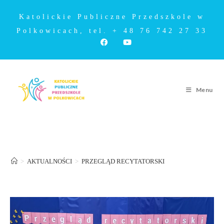
Katolickie Publiczne Przedszkole w
Polkowicach, tel. + 48 76 742 27 33
Menu
PRZEGLĄD RECYTATORSKI
>
AKTUALNOŚCI
>
PRZEGLĄD RECYTATORSKI