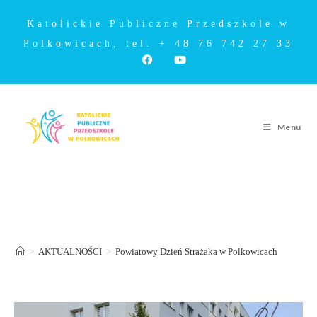
Katolickie Publiczne Przedszkole w
Polkowicach, tel. + 48 76 742 27 33
Menu
Powiatowy Dzień Strażaka w
Polkowicach
>
AKTUALNOŚCI
>
Powiatowy Dzień Strażaka w Polkowicach