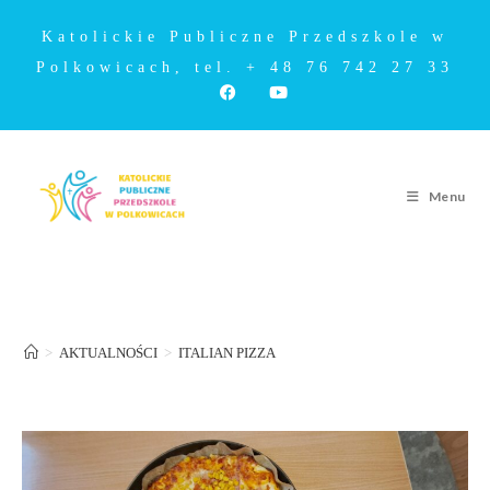
Katolickie Publiczne Przedszkole w
Polkowicach, tel. + 48 76 742 27 33
Menu
ITALIAN PIZZA
>
AKTUALNOŚCI
>
ITALIAN PIZZA