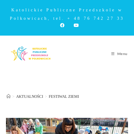
Katolickie Publiczne Przedszkole w
Polkowicach, tel. + 48 76 742 27 33
Menu
FESTIWAL ZIEMI
>
AKTUALNOŚCI
>
FESTIWAL ZIEMI