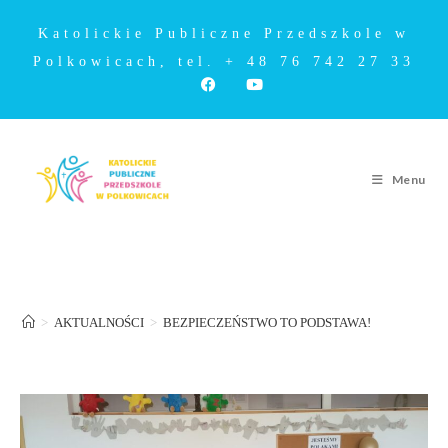
Katolickie Publiczne Przedszkole w
Polkowicach, tel. + 48 76 742 27 33
Menu
BEZPIECZEŃSTWO TO PODSTAWA!
>
AKTUALNOŚCI
>
BEZPIECZEŃSTWO TO PODSTAWA!