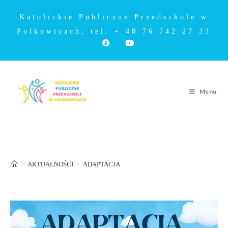
Katolickie Publiczne Przedszkole w
Polkowicach, tel. + 48 76 742 27 33
Menu
ADAPTACJA
>
AKTUALNOŚCI
>
ADAPTACJA