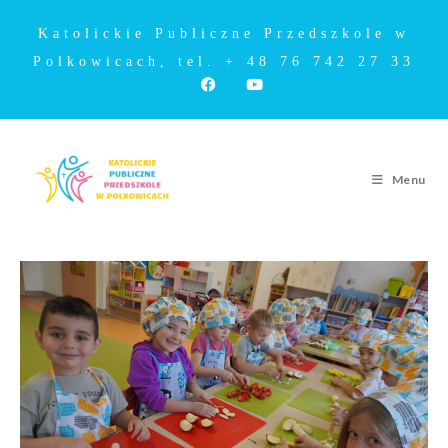
Katolickie Publiczne Przedszkole w
Polkowicach, tel. + 48 76 742 27 33
Menu