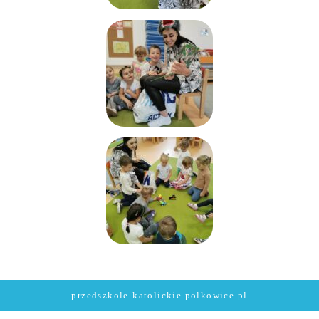
przedszkole-katolickie.polkowice.pl