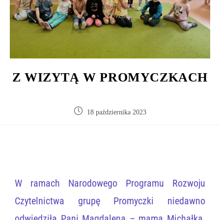
Z WIZYTĄ W PROMYCZKACH
18 października 2023
W ramach Narodowego Programu Rozwoju
Czytelnictwa grupę Promyczki niedawno
odwiedziła Pani Magdalena – mama Michałka.