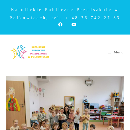
Katolickie Publiczne Przedszkole w
Polkowicach, tel. + 48 76 742 27 33
Menu