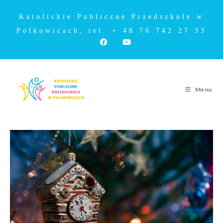
Katolickie Publiczne Przedszkole w
Polkowicach, tel. + 48 76 742 27 33
Menu