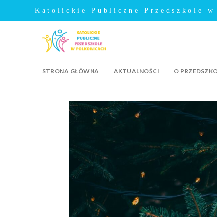
Katolickie Publiczne Przedszkole w
STRONA GŁÓWNA
AKTUALNOŚCI
O PRZEDSZK