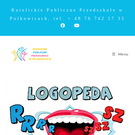
Katolickie Publiczne Przedszkole w
Polkowicach, tel. + 48 76 742 27 33
Menu