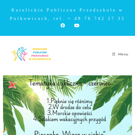
Katolickie Publiczne Przedszkole w
Polkowicach, tel. + 48 76 742 27 33
Menu