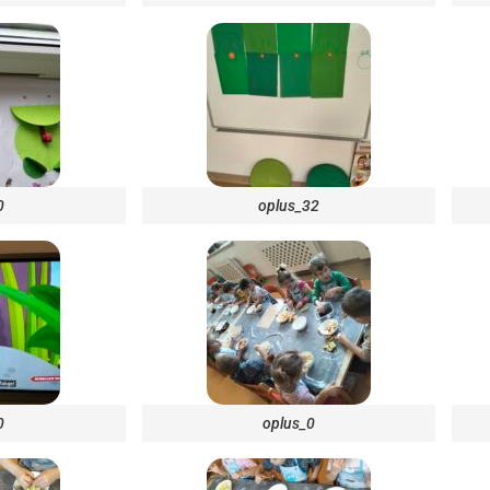
0
oplus_32
0
oplus_0