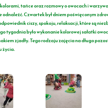
z kolorami, tańce oraz rozmowy o owocach i warzy
 je odnaleźć. Czwartek był dniem poświęconym zdro
dpowiednik ciszy, spokoju, relaksacji, które są nie
 tygodnia było wykonanie kolorowej sałatki owocow
akiem zjadły. Tego rodzaju zajęcia na długo pozos
 życia.