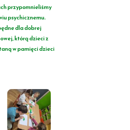
wach przypomnieliśmy
wiu psychicznemu.
zbędne dla dobrej
ej, którą dzieci z
taną w pamięci dzieci