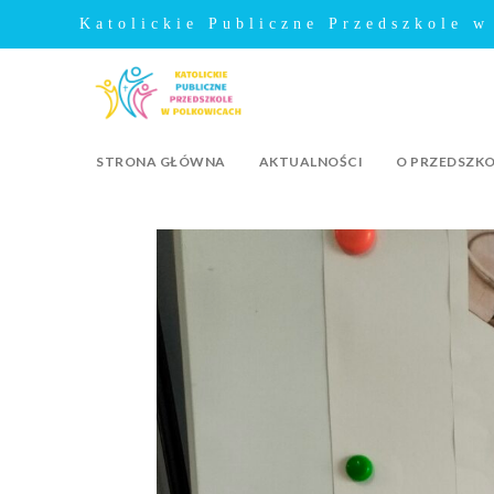
Katolickie Publiczne Przedszkole w
STRONA GŁÓWNA
AKTUALNOŚCI
O PRZEDSZK