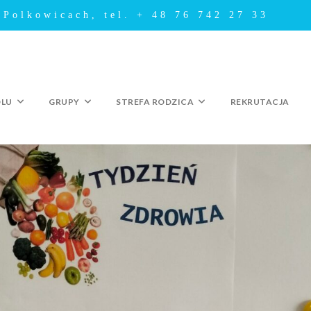
 Polkowicach, tel. + 48 76 742 27 33
OLU
GRUPY
STREFA RODZICA
REKRUTACJA