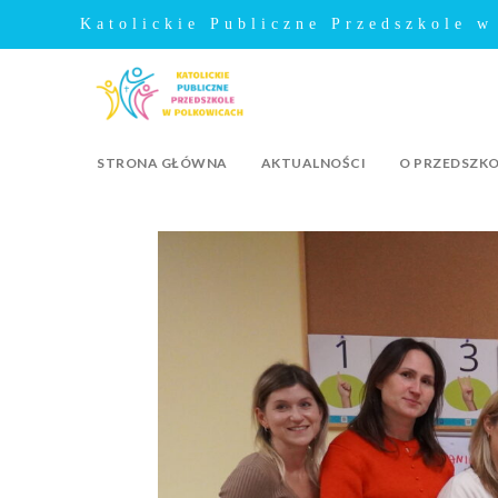
Katolickie Publiczne Przedszkole w
STRONA GŁÓWNA
AKTUALNOŚCI
O PRZEDSZK