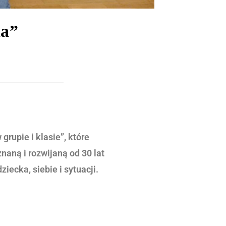
na”
rupie i klasie”, które
aną i rozwijaną od 30 lat
ecka, siebie i sytuacji.