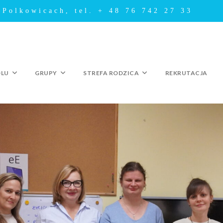
 Polkowicach, tel. + 48 76 742 27 33
OLU
GRUPY
STREFA RODZICA
REKRUTACJA