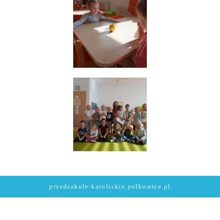
przedszkole-katolickie.polkowice.pl