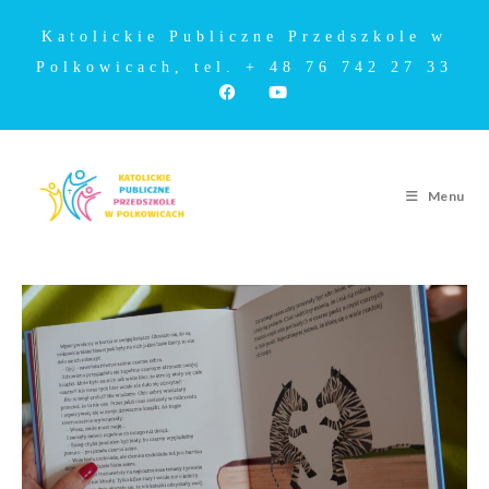
Katolickie Publiczne Przedszkole w
Polkowicach, tel. + 48 76 742 27 33
Menu