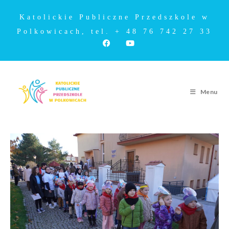
Katolickie Publiczne Przedszkole w
Polkowicach, tel. + 48 76 742 27 33
Menu