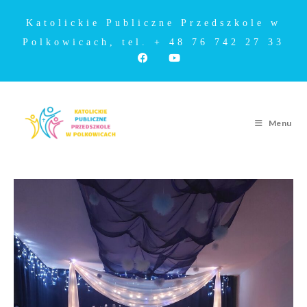
Katolickie Publiczne Przedszkole w
Polkowicach, tel. + 48 76 742 27 33
Menu